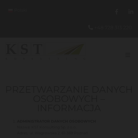
Polski
+48 728 313 220

PRZETWARZANIE DANYCH
OSOBOWYCH –
INFORMACJA
ADMINISTRATOR DANYCH OSOBOWYCH
Nazwa: KST Konsulting Sp. z o.o.
Adres: ul. Wagrowska 2, 61-369 Poznań