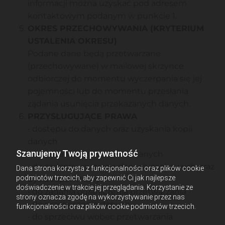
informacji można uzyskać pod adresem
kontaktowym podanym w punkcie 1.
OKRES PRZECHOWYWANIA (KRYTERIUM
USTALENIA OKRESU)
Podane dane będą przetwarzane
(przechowywane) w mailowej skrzynce
odbiorczej do momentu wyczerpania się jej
pojemności lub do momentu przesłania
żądania usunięcia przekazanych danych.
PRZYSŁUGUJĄCE PRAWA
• dostępu do danych oraz uzyskania kopii
danych
Szanujemy Twoją prywatność
• do żądania sprostowania danych
• do żądania usunięcia danych osobowych oraz
Dana strona korzysta z funkcjonalności oraz plików cookie
podmiotów trzecich, aby zapewnić Ci jak najlepsze
bycia zapomnianym
doświadczenie w trakcie jej przeglądania. Korzystanie ze
• do żądania ograniczenia przetwarzania
strony oznacza zgodę na wykorzystywanie przez nas
• do przenoszenia danych
funkcjonalności oraz plików cookie podmiotów trzecich.
• do sprzeciwu wobec przetwarzania