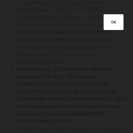
• niepodlegania zautomatyzowanemu
podejmowaniu decyzji, w tym profilowaniu
• do złożenia skargi od organu nadzorczego
OK
(Prezesa Urzędu Ochrony Danych Osobowych)
TRANSFER DO PAŃSTW SPOZA EOG I
ORGANIZACJI MIĘDZYNARODOWYCH
Podane dane nie będą przekazywane do
Państw spoza EOG ani organizacji
międzynarodowych.
INFORMACJA, CZY PODANIE DANYCH
OSOBOWYCH JEST WYMOGIEM
USTAWOWYM LUB UMOWNYM LUB
WARUNKIEM ZAWARCIA UMOWY ORAZ
CZY OSOBA, KTÓREJ DANE DOTYCZĄ, JEST
ZOBOWIĄZANA DO ICH PODANIA I JAKIE
SĄ EWENTUALNE KONSEKWENCJE
NIEPODANIA DANYCH
Podanie danych jest niezbędne do odniesienia