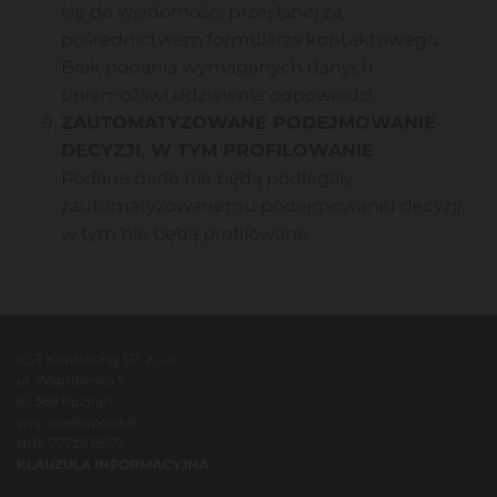
się do wiadomości przesłanej za
pośrednictwem formularza kontaktowego.
Brak podania wymaganych danych
uniemożliwi udzielenie odpowiedzi.
ZAUTOMATYZOWANE PODEJMOWANIE
DECYZJI, W TYM PROFILOWANIE
Podane dane nie będą podlegały
zautomatyzowanemu podejmowaniu decyzji,
w tym nie będą profilowane.
KST Konsulting SP. z o.o.
ul. Wagrowska 2
61-369 Poznań
woj. wielkopolskie
NIP: 7772819577
KLAUZULA INFORMACYJNA