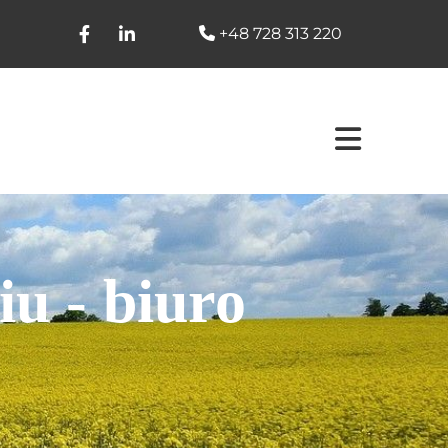
+48 728 313 220

u - biuro