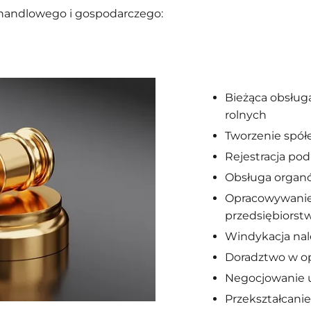
handlowego i gospodarczego:
Bieżąca obsług
rolnych
Tworzenie spół
Rejestracja p
Obsługa organ
Opracowywani
przedsiębiorstw
Windykacja nal
Doradztwo w 
Negocjowanie 
Przekształcan