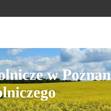
lnicze w Poznani
lniczego