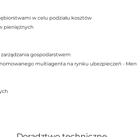
iębiorstwami w celu podziału kosztów
w pieniężnych
zarządzania gospodarstwem
 renomowanego multiagenta na rynku ubezpieczeń - Men
ych
Doradztwo techniczne