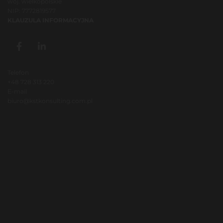
woj. wielkopolskie
NIP: 7772819577
KLAUZULA INFORMACYJNA
Telefon
+48 728 313 220
E-mail
biuro@kstkonsulting.com.pl