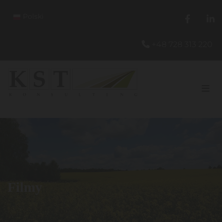
Polski
+48 728 313 220

Filmy